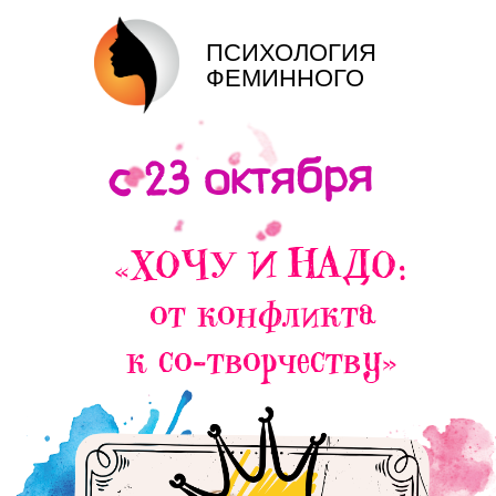
ПСИХОЛОГИЯ
ФЕМИННОГО
с 23 октября
«ХОЧУ И НАДО:
от конфликта
к со-творчеству»
Оксана Дернова - автор игры "ДУРА"