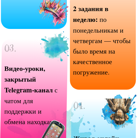
НАШИ ИНСТРУМЕНТЫ ДЛЯ
ТРАНСФОРМАЦИИ
Работа с метафорами и
символами
Создание кукол-
проводников
Движение и танец
Рисунок и визуализация
Свободное письмо
Работа с фото- и видео-
форматами
Поддерживающая обратная