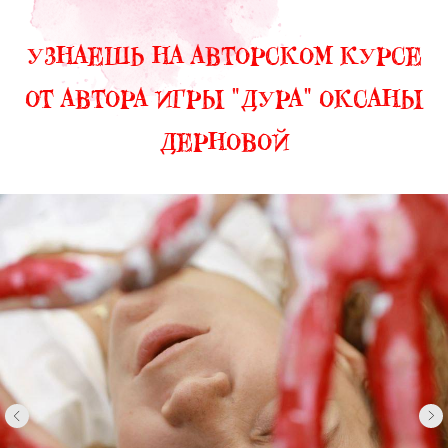
01.
02.
с
5 недель практики:
23 октября по 26
ноября.
2 задания в
неделю:
по
понедельникам и
четвергам — чтобы
03.
было время на
качественное
Видео-уроки,
погружение.
закрытый