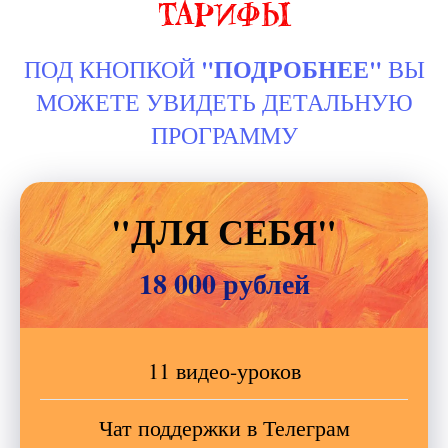
ТАРИФЫ
Процессуальный психолог, арт-
терапевт, художник, автор популярных
"ПОДРОБНЕЕ"
ПОД КНОПКОЙ
ВЫ
метафорических карт "Распуская косы"
и "Живая", автор т-игр "Дура" и "Линии
МОЖЕТЕ УВИДЕТЬ ДЕТАЛЬНУЮ
рода".
ПРОГРАММУ
Организатор фестиваля исцеляющего
творчества в Перми.
"ДЛЯ СЕБЯ"
18 000 рублей
11 видео-уроков
Чат поддержки в Телеграм