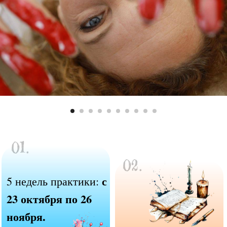
Telegram-канал
с
чатом для
04.
поддержки и
обмена находками.
Живая онлайн
встреча с автором
игры
Оксаной
Дерновой в
завершении курса.